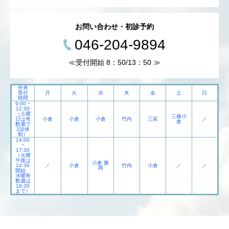
お問い合わせ・初診予約
046-204-9894
≪受付開始 8：50/13：50 ≫
外来
受付
月
火
水
木
金
土
日
時間
9:00 ~
12:30
（土曜
三條小
日は奇
小倉
小倉
小倉
竹内
三富
／
倉
数週で
2診体
制）
14:00
~
17:30
（火曜
午後は
小倉 勝
14:30
／
小倉
竹内
小倉
／
／
岡
開始、
水曜奇
数週は
16:30
まで）