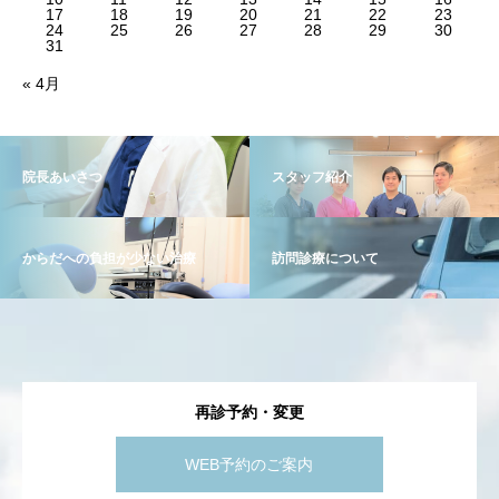
17
18
19
20
21
22
23
24
25
26
27
28
29
30
31
« 4月
院長あいさつ
スタッフ紹介
からだへの負担が少ない治療
訪問診療について
再診予約・変更
WEB予約のご案内