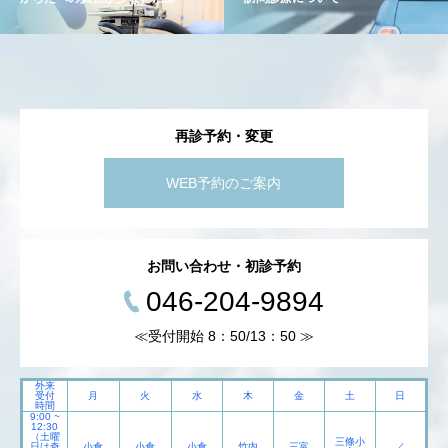
再診予約・変更
WEB予約のご案内
お問い合わせ・初診予約
046-204-9894
≪受付開始 8：50/13：50 ≫
外来
受付
月
火
水
木
金
土
日
時間
9:00 ~
12:30
（土曜
三條小
日は奇
小倉
小倉
小倉
竹内
三富
／