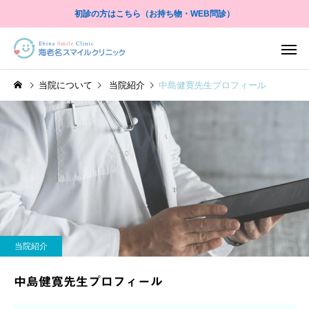
初診の方はこちら（お持ち物・WEB問診）
当院について
当院紹介
中島健寛先生プロフィール
尿検査
尿流量測定
当院紹介
当院紹介
院長あいさつ
三富崇弘医師プロフィ
当院紹介
X線検査
自由診
中島健寛先生プロフィール