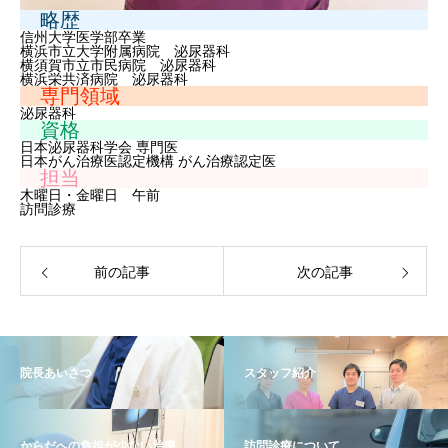
略歴
信州大学医学部卒業
横浜市立大学附属病院 泌尿器科
横須賀市立市民病院 泌尿器科
横浜栄共済病院 泌尿器科
専門領域
泌尿器科
資格
日本泌尿器科学会 専門医
日本がん治療医認定機構 がん治療認定医
担当
木曜日・金曜日 午前
訪問診療
前の記事
次の記事
院長あいさつ
スタッフ紹介
からだへの負担が少ない治療
訪問診療について