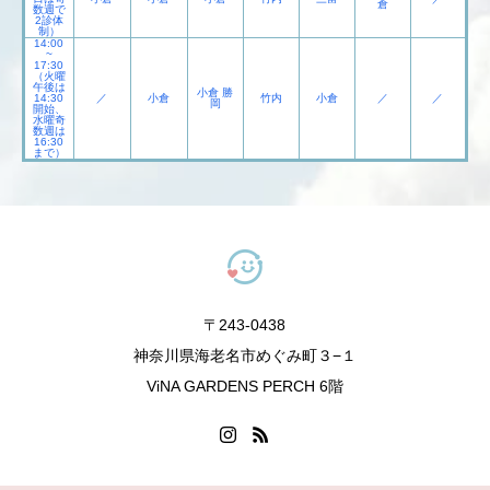
倉
数週で
2診体
制）
14:00
~
17:30
（火曜
午後は
小倉 勝
14:30
／
小倉
竹内
小倉
／
／
岡
開始、
水曜奇
数週は
16:30
まで）
〒243-0438
神奈川県海老名市めぐみ町３−１
ViNA GARDENS PERCH 6階