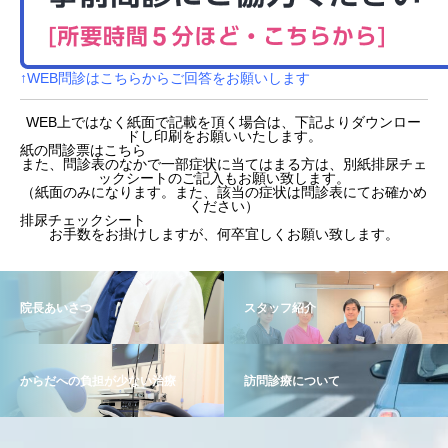
↑WEB問診はこちらからご回答をお願いします
WEB上ではなく紙面で記載を頂く場合は、下記よりダウンロー
ドし印刷をお願いいたします。
紙の問診票はこちら
また、問診表のなかで一部症状に当てはまる方は、別紙排尿チェ
ックシートのご記入もお願い致します。
（紙面のみになります。また、該当の症状は問診表にてお確かめ
ください）
排尿チェックシート
お手数をお掛けしますが、何卒宜しくお願い致します。
院長あいさつ
スタッフ紹介
からだへの負担が少ない治療
訪問診療について