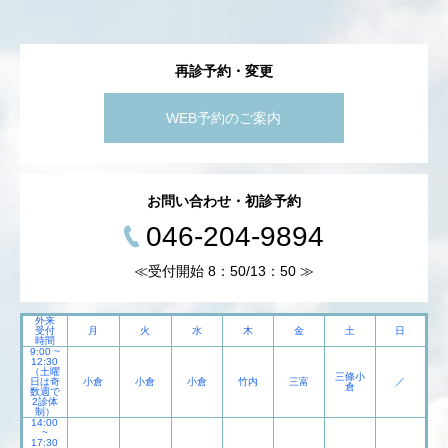
再診予約・変更
WEB予約のご案内
お問い合わせ・初診予約
046-204-9894
≪受付開始 8：50/13：50 ≫
外来
受付
月
火
水
木
金
土
日
時間
9:00 ~
12:30
（土曜
三條小
日は奇
小倉
小倉
小倉
竹内
三富
／
倉
数週で
2診体
制）
14:00
~
17:30