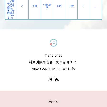
（火曜
午後は
小倉 勝
14:30
／
小倉
竹内
小倉
／
／
岡
開始、
水曜奇
数週は
16:30
まで）
〒243-0438
神奈川県海老名市めぐみ町３−１
ViNA GARDENS PERCH 6階
ホーム