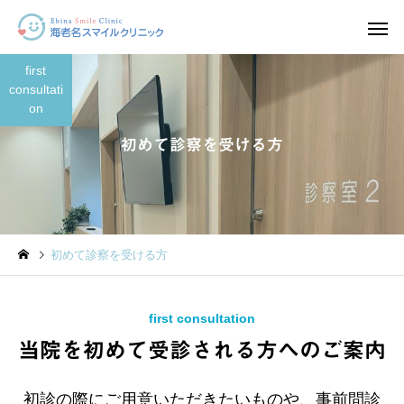
first
consultati
on
初めて診察を受ける方
尿検査
尿流量測定
当院紹介
当院紹介
初めて診察を受ける方
院長あいさつ
三富崇弘医師プロフィ
X線検査
自由診
first consultation
当院を初めて受診される方へのご案内
初診の際にご用意いただきたいものや、事前問診