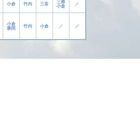
三條
小倉
竹内
三富
／
小倉
小倉
竹内
小倉
／
／
勝岡