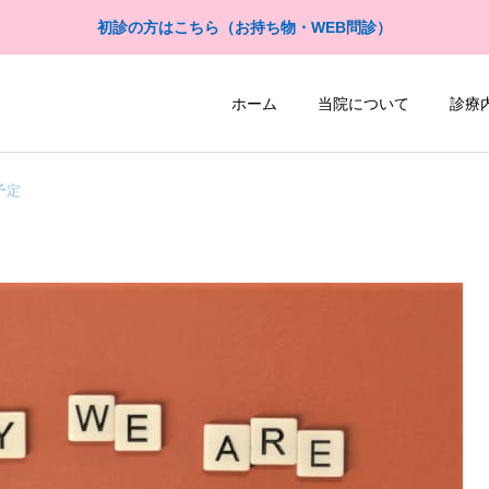
初診の方はこちら（お持ち物・WEB問診）
ホーム
当院について
診療
予定
尿流量測定検査
超音波検査
当院紹介
当院紹介
三富崇弘医師プロフィール
三條丹星医師プロフィール
自由診療
予防接種