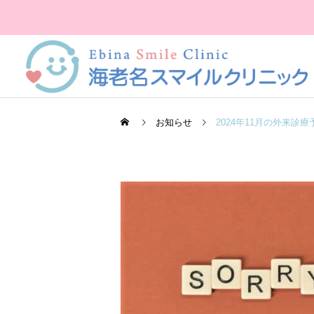
お知らせ
2024年11月の外来診療
尿検査
当院紹介
当院紹介
中島健寛先生プロフィール
院長あいさつ
X線検査