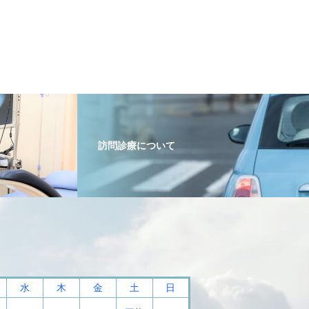
訪問診療について
水
木
金
土
日