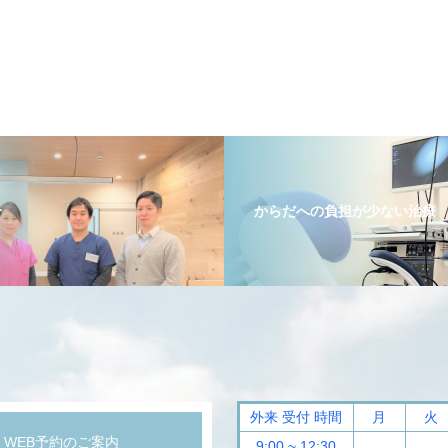
介
からだへの負担が少ない治療
外来 受付 時間
月
火
WEB予約のご案内
9:00 ~ 12:30