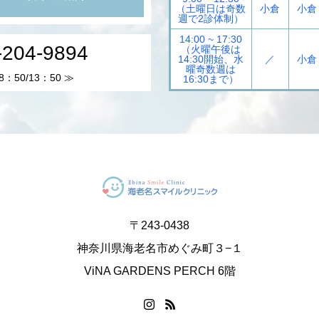
（土曜日は奇数
小倉
小倉
週で2診体制）
14:00 ~ 17:30
-204-9894
（火曜午後は
14:30開始、水
／
小倉
曜奇数週は
：50/13：50 ≫
16:30まで）
〒243-0438
神奈川県海老名市めぐみ町３−１
ViNA GARDENS PERCH 6階