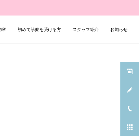
内容
初めて診察を受ける方
スタッフ紹介
お知らせ
詳細を見る
軟性膀胱鏡検査
当院紹介
当院紹介
当院におけるかかりつけ医
中島健寛先生プロフィール
機能について