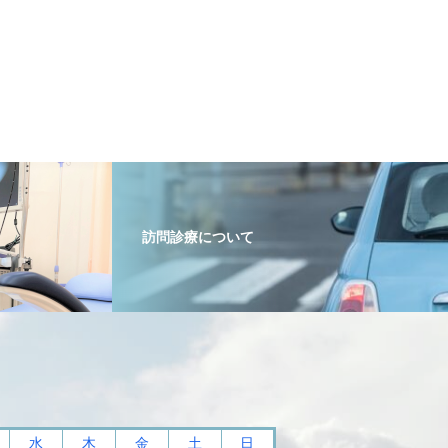
訪問診療について
水
木
金
土
日