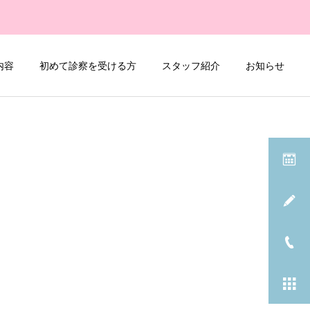
内容
初めて診察を受ける方
スタッフ紹介
お知らせ
詳細を見る
軟性膀胱鏡検査
当院紹介
当院紹介
当院におけるかかりつけ医
中島健寛先生プロフィール
機能について