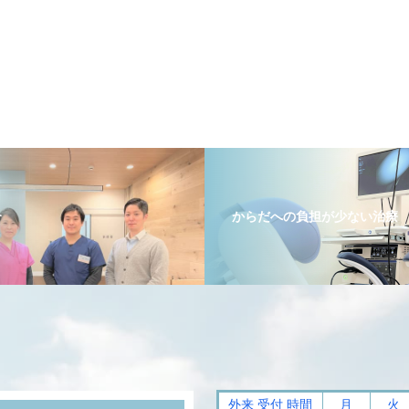
介
からだへの負担が少ない治療
外来 受付 時間
月
火