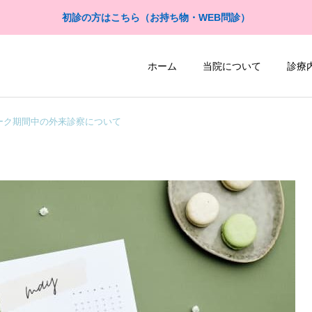
初診の方はこちら（お持ち物・WEB問診）
ホーム
当院について
診療
ィーク期間中の外来診察について
尿流量測定検査
超音波検査
当院紹介
当院紹介
三富崇弘医師プロフィール
三條丹星医師プロフィール
自由診療
予防接種