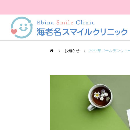
お知らせ
2022年ゴールデンウ
尿検査
当院紹介
当院紹介
中島健寛先生プロフィール
院長あいさつ
X線検査